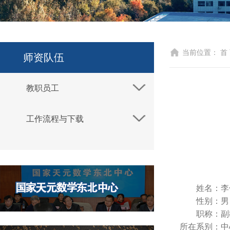
当前位置：
首
师资队伍
教职员工
工作流程与下载
姓名：
李
性别：
男
职称：
副
所在系别：
中