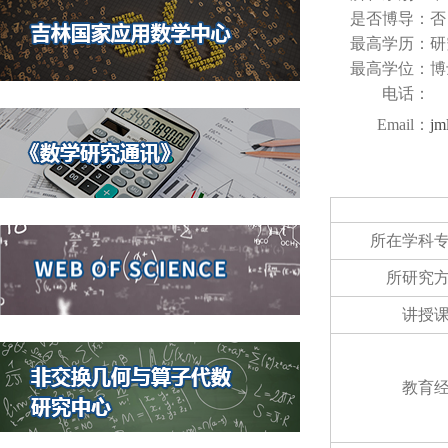
是否博导：
否
最高学历：
研
最高学位：
博
电话：
Email：
jm
所在学科
所研究
讲授
教育