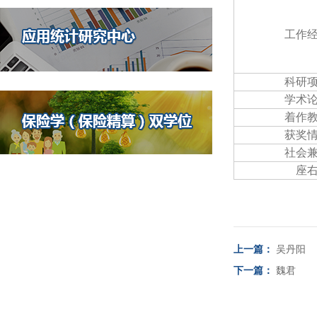
工作
科研
学术
着作
获奖
社会
座
上一篇：
吴丹阳
下一篇：
魏君