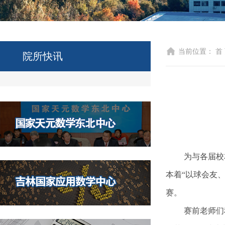
当前位置：
首
院所快讯
为与各届校
本着“以球会友、
赛。
赛前老师们