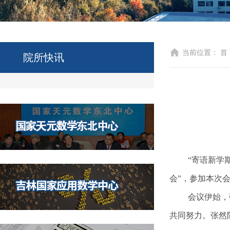
当前位置：
首
院所快讯
“寄语新学
会”，参加本次
会议伊始，
共同努力。张然