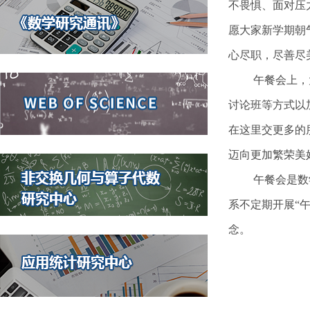
不畏惧、面对压
愿大家新学期朝
心尽职，尽善尽
午餐会上，
讨论班等方式以
在这里交更多的
迈向更加繁荣美
午餐会是数
系不定期开展“
念。