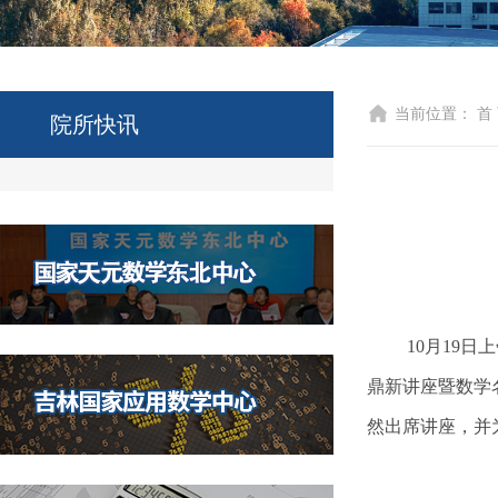
当前位置：
首
院所快讯
10月19
鼎新讲座暨数学
然出席讲座，并