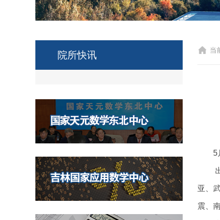
当
院所快讯
亚、
震、