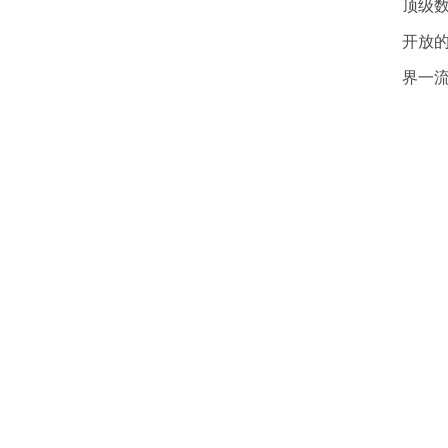
顶级
开放
界一