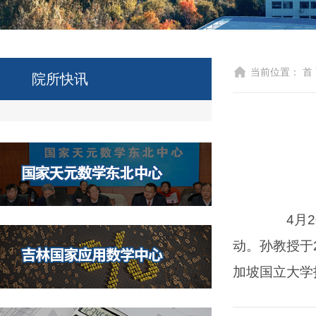
当前位置：
首
院所快讯
4
月
2
动。孙教授于
加坡国立大学