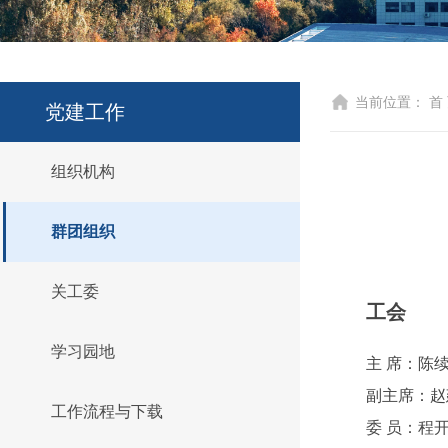
当前位置：
首
党建工作
组织机构
群团组织
关工委
工会
学习园地
主 席：陈
副主席：赵
工作流程与下载
委 员：程