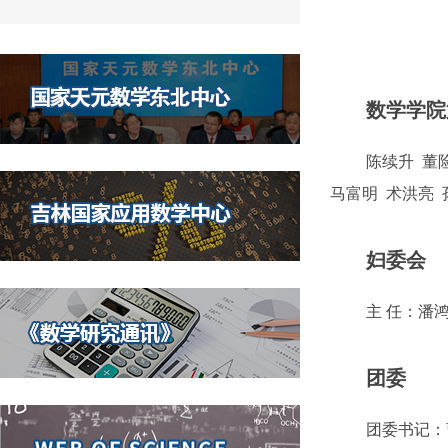
数学学院
陈续升 董
马富明
术洪亮 
妇委会
主
任：潘
团委
团委书记：