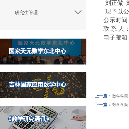
刘正傲 
现予以
研究生管理
公示时间
联
系 人
电子邮箱
上一篇：
数学学院
下一篇：
数学学院