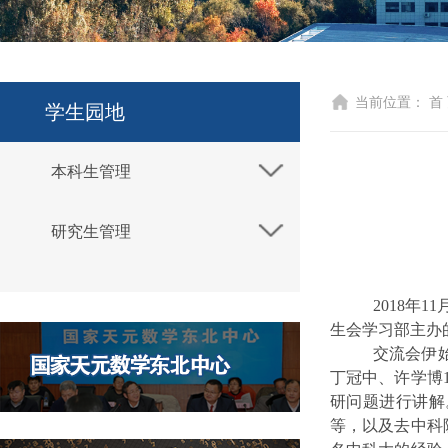
当前位置：
首
学生园地
本科生管理
研究生管理
2018
年
11
生会学习部主办
交流会伊
丁冠中、许学博
研问题进行讲解
等，以及去中科