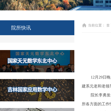
当前位置：
首
院所快讯
12月29
建系元老和老领
院长李勇发
所各方面的工作