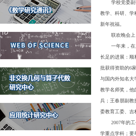
学校党委副
教学、科研、学
新年祝福。
联欢晚会上
一年来，在
长足的进展：顺
批获得资助的6
与国内外知名大
教学名师奖，他
兵；王春朋副教
委教育工委、吉
2007年
学重点学科；要