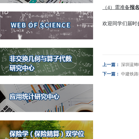
（4）需准备
报名
欢迎同学们届时
上一篇：
深圳蓝蜂
下一篇：
中建铁路