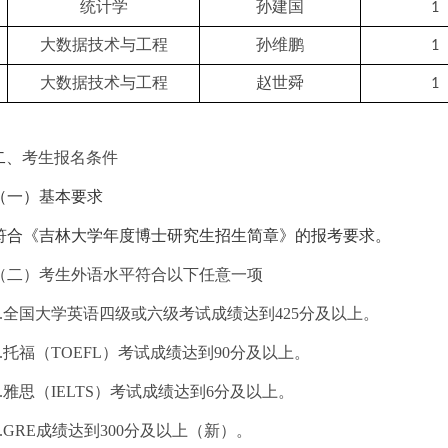
统计学
孙建国
1
大数据技术与工程
孙维鹏
1
大数据技术与工程
赵世舜
1
二、
考生报名条件
（一）基本要求
符合《吉林大学年度博士研究生招生简章》的报考要求。
（二）考生外语水平符合以下任意一项
.
全国大学英语四级或六级考试成绩达到
425
分及以上。
.
托福（
TOEFL
）考试成绩达到
90
分及以上。
.
雅思（
IELTS
）考试成绩达到
6
分及以上。
4.GRE
成绩达到
300
分及以上（新）。