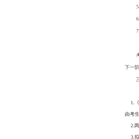
5
7
下一
1.
由考
2.
3.