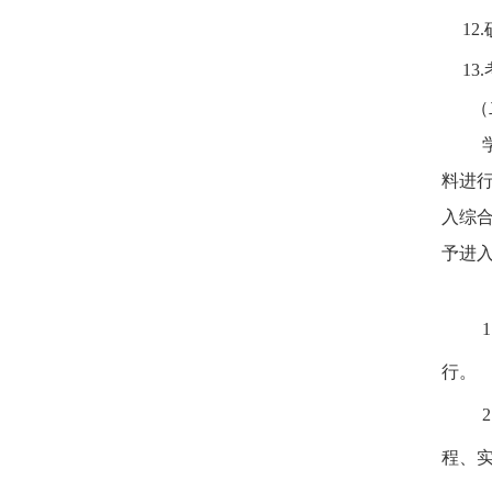
12.
13.
（
料进
入综
予进
1
行。
2
程、