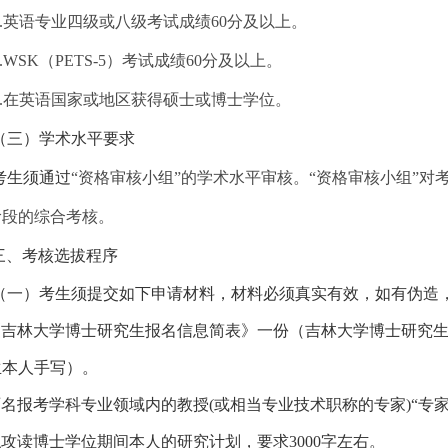
.
英语专业四级或八级考试成绩
60
分及以上。
6.WSK
（
PETS-5
）考试成绩
60
分及以上。
.
在英语国家或地区获得硕士或博士学位。
（三）学术水平要求
考生须通过
“资格审核小组”的学术水平审核。“资格审核小组”
阶段的综合考核。
三、考核选拔程序
（一）考生须提交如下申请材料，材料必须真实有效，如有伪造
《吉林大学博士研究生报名信息简表》一份（吉林大学博士研究生
生本人手写）。
两名报考学科专业领域内的教授
(
或相当专业技术职称的专家
)
“专
拟攻读博士学位期间本人的研究计划，要求
3000
字左右。