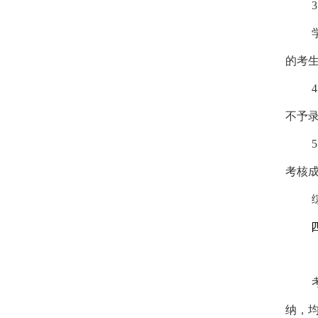
3
的考
4
不予
5
考核
纳，