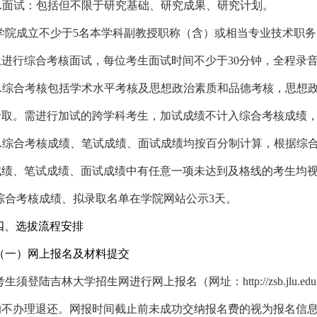
.
面试：包括但不限于研究基础、研究成果、研究计划。
学院成立不少于
5
名本学科副教授职称（含）或相当专业技术职务
生进行综合考核面试，每位考生面试时间不少于
30
分钟，全程录
.
综合考核包括学术水平考核及思想政治素质和品德考核，思想
录取。需进行加试的跨学科考生，加试成绩不计入综合考核成绩
.
综合考核成绩、笔试成绩、面试成绩均按百分制计算，根据综
成绩、笔试成绩、面试成绩中有任意一项未达到及格线的考生均
综合考核成绩、拟录取名单在学院网站公示
3
天。
四、选拔流程安排
（一）网上报名及材料提交
考生须登陆吉林大学招生网进行网上报名（网址：
http://zsb.jlu.edu
均不办理退还。网报时间截止前未成功交纳报名费的视为报名信