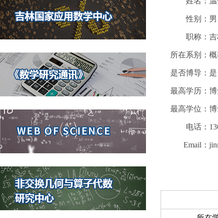
姓名：
温
性别：
男
职称：
吉
所在系别：
概
是否博导：
是
最高学历：
博
最高学位：
博
电话：
13
Email
：
ji
所在