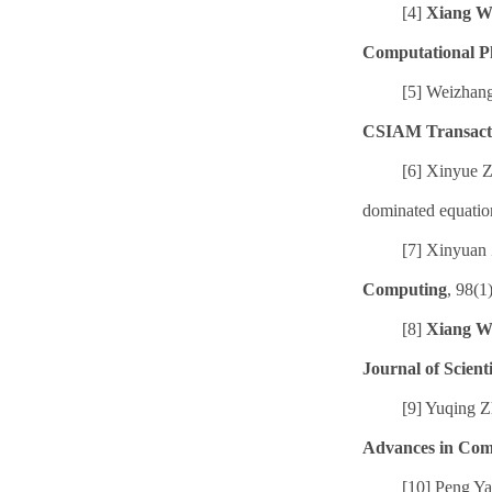
[4]
Xiang W
Computational P
[5] Weizhan
CSIAM Transacti
[6] Xinyue Z
dominated equatio
[7] Xinyuan
Computing
, 98(1
[8]
Xiang W
Journal of Scien
[9] Yuqing 
Advances in Com
[10] Peng Y