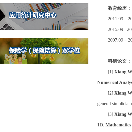
教育经历：
2011.09
2015.09
2007.09
科研论文：
[1]
Xiang W
Numerical Analys
[2]
Xiang W
general simplicial
[3]
Xiang W
1D,
Mathematics