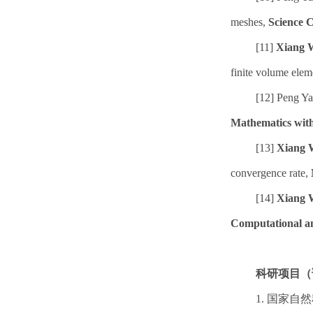
meshes,
Science 
[11]
Xiang 
finite volume ele
[12] Peng Y
Mathematics with
[13]
Xiang 
convergence rate,
[14]
Xiang 
Computational a
科研项目（
1. 国家自然