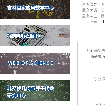
是否博导：
否
最高学历：
研
最高学位：
博
Email：
所在学科
所研究
讲授