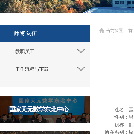
当前位置：
首
师资队伍
教职员工
工作流程与下载
姓名：
聂
性别：
男
职称：
副
所在系别：
应