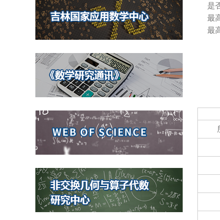
是
最
最