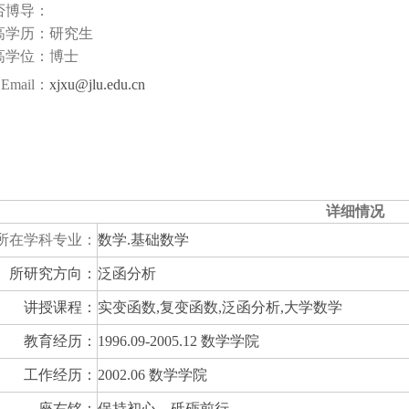
否博导：
高学历：
研究生
高学位：
博士
Email：
xjxu@jlu.edu.cn
详细情况
所在学科专业：
数学
.基础数学
所研究方向：
泛函分析
讲授课程：
实变函数
,复变函数,泛函分析,大学数学
教育经历：
1996.09-2005.12 数学学院
工作经历：
2002.06 数学学院
座右铭：
保持初心，砥砺前行。