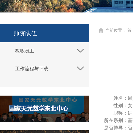
当前位置：
首
师资队伍
教职员工
工作流程与下载
姓名：
周
性别：
女
职称：
讲
所在系别：
基
是否博导：
否