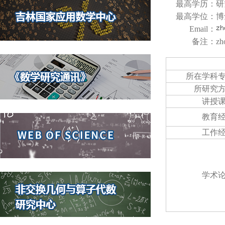
最高学历：
研
最高学位：
博
Email：
备注：
zh
所在学科
所研究
讲授
教育
工作
学术