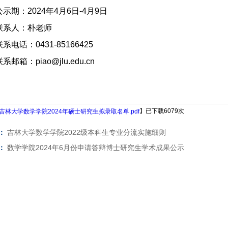
公示期：
2024
年
4
月
6
日
-4
月
9
日
联系人：朴老师
联系电话：
0431-85166425
联系邮箱：
piao@jlu.edu.cn
】已下载
6079
次
吉林大学数学学院2024年硕士研究生拟录取名单.pdf
：
吉林大学数学学院2022级本科生专业分流实施细则
：
数学学院2024年6月份申请答辩博士研究生学术成果公示