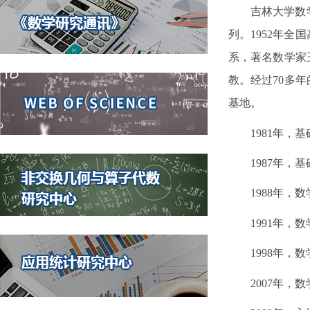
吉林大学数
列。
1952
年全国
系，著名数学家
教。经过
70
多年
基地。
1981
年，基
1987
年，基
1988
年，数
1991
年，数
1998
年，数
2007
年，数