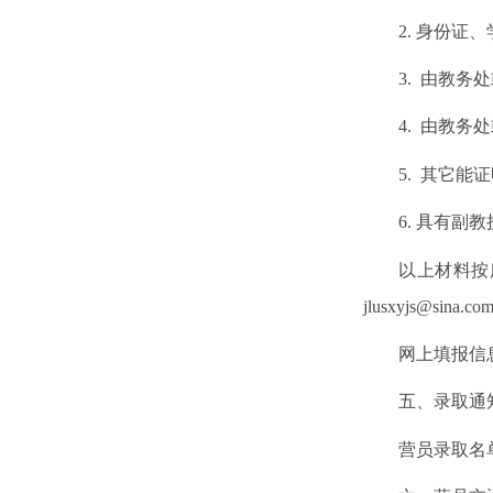
2.
身份证、
3.
由教务处
4.
由教务处
5.
其它能证
6.
具有副教
以上材料按
jlusxyjs@sina.co
网上填报信
五、录取通
营员录取名