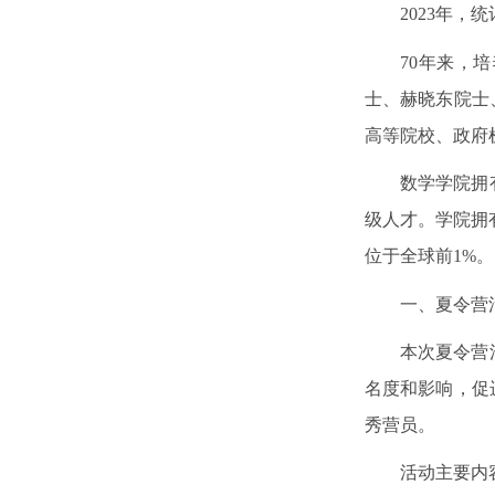
2023
年，统
70
年来，培
士、赫晓东院士
高等院校、政府
数学学院拥
级人才。学院拥
位于全球前
1%
。
一、夏令营
本次夏令营
名度和影响，促
秀营员。
活动主要内