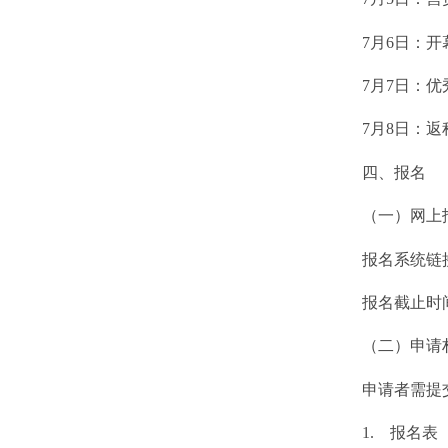
7
月
6
日：开
7
月
7
日：优
7
月
8
日：返
四、报名
（一）网上
报名系统链
报名截止时
（二）申请
申请者需提
1.
报名表