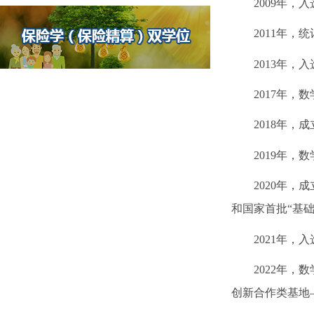
2009
年，入
2011
年，统
2013
年，入
2017
年，数
2018
年，成
2019
年，数
2020
年，成
和国家首批“基
2021
年，入
2022
年，数
创新合作类基地