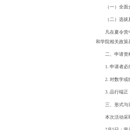
（一）全面
（二）选拔
凡在夏令营
和学院相关政策
二、申请资
1.
申请者必
2.
对数学或
3.
品行端正
三、形式与
本次活动采
7
月
5
日：营