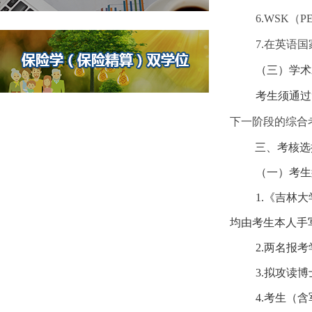
6.WSK
（
P
7.
在英语国
（三）学术
考生须通过
下一阶段的综合
三、考核选
（一）考生
1.
《吉林大
均由考生本人手
2.
两名报考
3.
拟攻读博
4.
考生（含