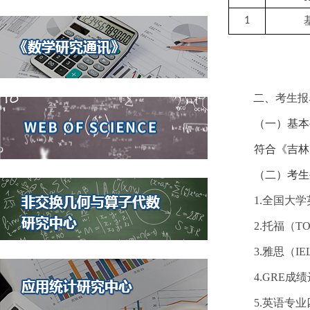
1
二、
考生报
（一）基本
符合《吉林
（二）考生
1.
全国大学
2.
托福（
TO
3.
雅思（
IE
4.GRE
成绩
5.
英语专业