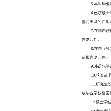
5.
本科毕业
6.
已获硕士
部门出具的在学
7.
在国内获
告复印件。
8.
在国（境
证报告复印件。
9.
外语水平
10.
获奖证
11.
研究生
或毕业学校档案
12.
硕士学