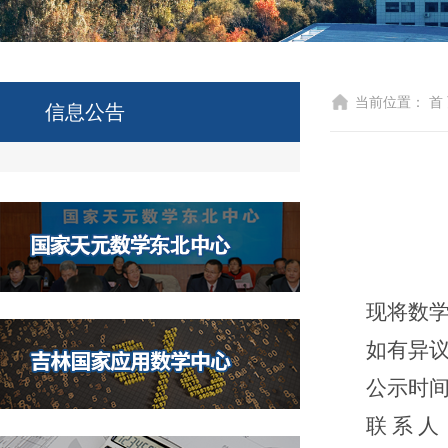
当前位置：
首
信息公告
现将数
如有异
公示时
联
系 人