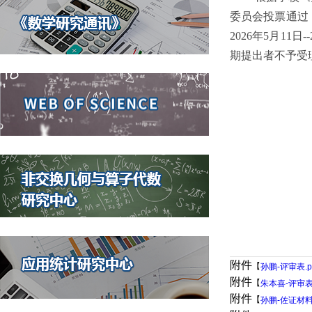
委员会投票通过
2026年5月1
期提出者不予受
附件
【
孙鹏-评审表.p
附件
【
朱本喜-评审表.
附件
【
孙鹏-佐证材料.