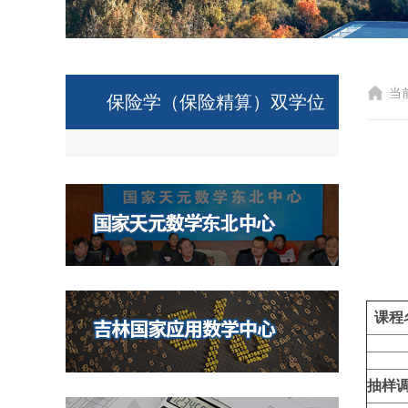
当
保险学（保险精算）双学位
课程
抽样