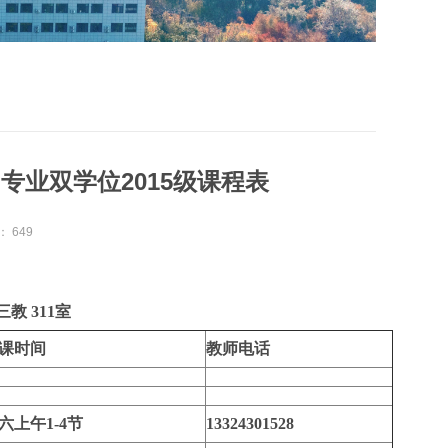
专业双学位2015级课程表
：
649
三教
311
室
课时间
教师电话
六上午1-4节
13324301528