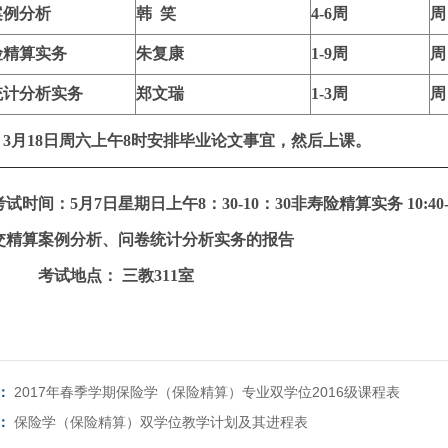
案例分析
韩 笑
4-6
周
周
险精算实务
朱复康
1-9
周
周
统计分析实务
郑文瑞
1-3
周
周
3月18日周六上午8时安排毕业论文事宜，然后上课。
考试时间：5月7日星期日上午8：30-10：30非寿险精算实务 10:40-1
交
精算案例分析、
问卷统计分析实务的报告
考试地点： 三教311室
：
2017年春季学期保险学（保险精算）专业双学位2016级课程表
：
保险学（保险精算）双学位教学计划及其进程表