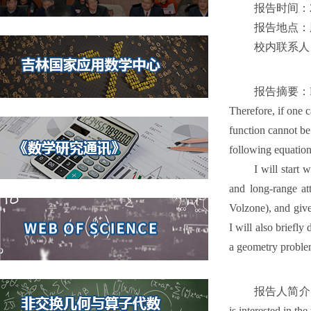
报告时间：20
报告地点：腾讯
校内联系
报告摘要：For som
Therefore, if one c
function cannot be 
following equations
I will start
and long-range att
Volzone), and give
I will also briefl
a geometry problem
报告人简介：Yao Y
is interested in t