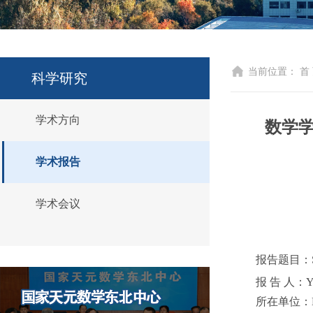
当前位置：
首
科学研究
学术方向
数学学
学术报告
学术会议
报告题目：Symme
报 告 人：Ya
所在单位：Natio