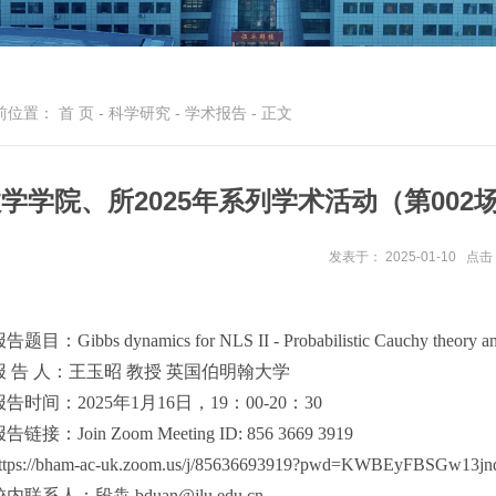
前位置：
首 页
-
科学研究
-
学术报告
- 正文
学学院、所2025年系列学术活动（第002
发表于： 2025-01-10
点击
告题目：Gibbs dynamics for NLS II - Probabilistic Cauchy theory an
报 告 人：王玉昭 教授 英国伯明翰大学
报告时间：2025年1月16日，19：00-20：30
告链接：Join Zoom Meeting ID: 856 3669 3919
ttps://bham-ac-uk.zoom.us/j/85636693919?pwd=KWBEyFBSGw13
内联系人：段犇 bduan@jlu.edu.cn