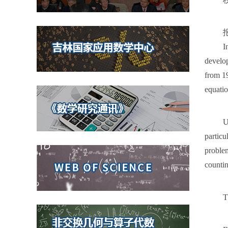
I
develo
from 19
equati
U
partic
proble
countin
T