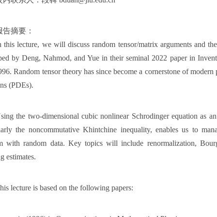
报告摘要：
n this lecture, we will discuss random tensor/matrix arguments and thei
ped by Deng, Nahmod, and Yue in their seminal 2022 paper in Invent
96. Random tensor theory has since become a cornerstone of modern prob
ons (PDEs).
sing the two-dimensional cubic nonlinear Schrodinger equation as a
ularly the noncommutative Khintchine inequality, enables us to ma
m with random data. Key topics will include renormalization, Bourgai
g estimates.
his lecture is based on the following papers: