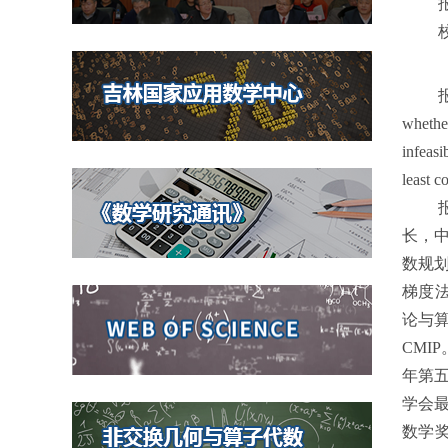
校
报
whether
infeasi
least c
长，
数规划
梯度法
论与
CMI
年第五
学会
数学奖