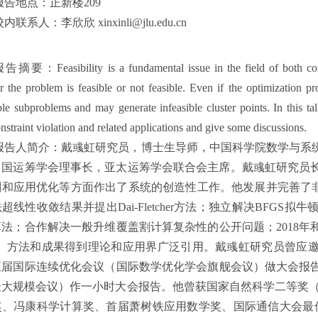
报告地点：正新楼209
内联系人：李欣欣 xinxinli@jlu.edu.cn
告摘要：Feasibility is a fundamental issue in the field of both conti
 the problem is feasible or not feasible. Even if the optimization pro
ble subproblems and may generate infeasible cluster points. In this t
onstraint violation and related applications and give some discussions.
报告人简介：戴彧虹研究员，博士生导师，中国科学院数学与系
中国运筹学会理事长，亚太运筹学会联合会主席。戴彧虹研究员
和应用优化等方面作出了系统的创造性工作。他发展并完善了非线
超线性收敛结果并提出Dai-Fletcher方法；独立解决BFG
算法；合作解决一般升维覆盖割计算复杂性的公开问题；2018
P。方法和成果得到理论和应用界广泛引用。戴彧虹研究员曾应邀在2
届国际连续优化会议（国际数学优化学会旗舰会议）做大会报告，
最大规模会议）作一小时大会报告。他曾获国家自然科学二等奖（
、冯康科学计算奖、首届萧树铁应用数学奖、国际通信大会最佳论文