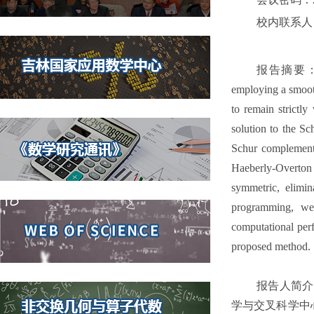
校内联系
报告摘要：In thi
employing a smooth
to remain strictly
solution to the Sc
Schur complement 
Haeberly-Overton
symmetric, elimin
programming, we 
computational perf
proposed method.
报告人简介
学与交叉科学中