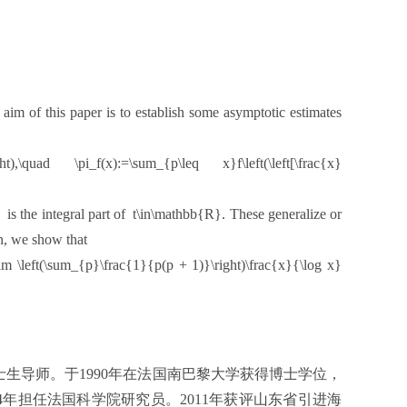
aim of this paper is to establish some asymptotic estimates
ight),\quad \pi_f(x):=\sum_{p\leq x}f\left(\left[\frac{x}
is the integral part of t\in\mathbb{R}. These generalize or
n, we show that
sim \left(\sum_{p}\frac{1}{p(p + 1)}\right)\frac{x}{\log x}
生导师。于1990年在法国南巴黎大学获得博士学位，
4年担任法国科学院研究员。2011年获评山东省引进海