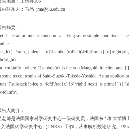
报告地点：正信楼105
校内联系人：马晶 jma@jlu.edu.cn
报告摘要：
et f be an arithmetic function satisfying some simple conditions. The 
ntities
psi_f(x):=\sum_{n\leq x}\Lambda(n)f\left(\left[\frac{x}{n}\right]\r
ht]\right)
or x\to\infty , where \Lambda(n) is the von Mangoldt function and [t] 
 some recent results of Saito-Suzuki-Takeda-Yoshida. As an applicatio
sum_{\substack{p\leq x, \left[\frac{x}{p}\right] \text{ is prime}}}1 \
x\to\infty).
报告人简介：
吴老师是法国国家科学研究中心一级研究员，法国东巴黎大学博士
入法国科学研究中心（CNRS）工作，从事解析数论研究。199