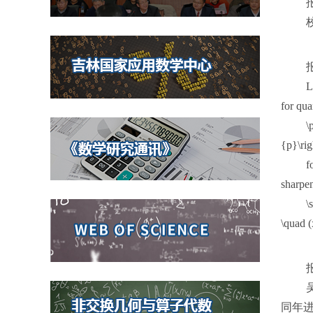
L
for qua
\
{p}\rig
f
sharpen
\
\quad (
同年进