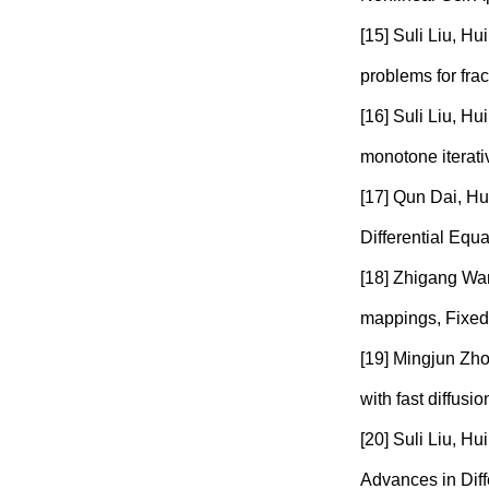
[15] Suli Liu, H
problems for frac
[16] Suli Liu, Hu
monotone iterati
[17] Qun Dai, Hui
Differential Equ
[18] Zhigang Wan
mappings, Fixed
[19] Mingjun Zho
with fast diffu
[20] Suli Liu, Hu
Advances in Diff