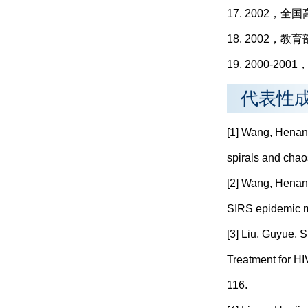
17. 2002
18. 2002
19. 2000-
代表性
[1] Wang, Henan, 
spirals and chao
[2] Wang, Henan,
SIRS epidemic mo
[3] Liu, Guyue, 
Treatment for HI
116.