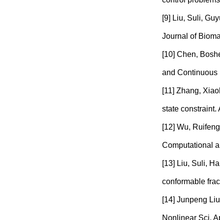
[9] Liu, Suli, Gu
Journal of Bioma
[10] Chen, Boshe
and Continuous 
[11] Zhang, Xiao
state constraint
[12] Wu, Ruifeng,
Computational a
[13] Liu, Suli, H
conformable fract
[14] Junpeng Liu,
Nonlinear Sci. A