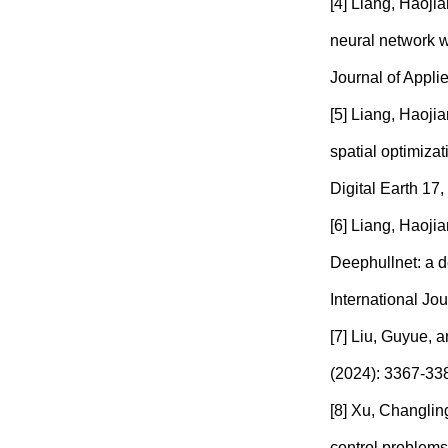
[4] Liang, Haoj
neural network w
Journal of Appli
[5] Liang, Haoj
spatial optimizat
Digital Earth 17,
[6] Liang, Haoj
Deephullnet: a d
International Jou
[7] Liu, Guyue, 
(2024): 3367-33
[8] Xu, Changling
control problems