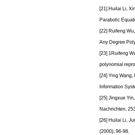
[21] Huilai Li, 
Parabolic Equati
[22] Ruifeng Wu,
Any Degree Polyn
[23] 1Ruifeng Wu,
polynomial repro
[24] Ying Wang,
Information Syst
[25] Jingxue Yin
Nachrichten, 25
[26] Huilai Li, J
(2000), 96-98.