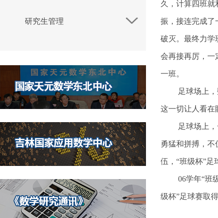
久，计算四班就
研究生管理
振，接连完成了
破灭。最终力学
会再接再厉，一
一班。
足球场上，
这一切让人看在
足球场上，
勇猛和拼搏，不
伍，“班级杯”
06学年“
级杯”足球赛取