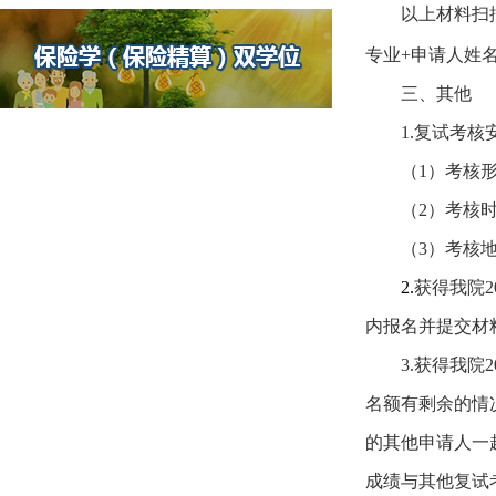
以上材料扫
专业
+
申请人姓
三、
其他
1.
复试考核
（
1
）考核
（
2
）考核
（
3
）考核
2.
获得我院
2
内报名并提交材
3.
获得我院
2
名额有剩余的情
的其他申请人一
成绩与其他复试