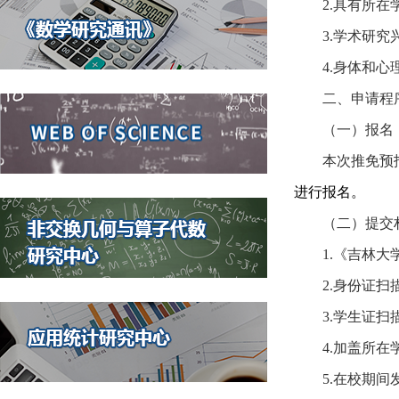
2.
具有所在
3.
学术研究
4.
身体和心
二、申请程
（一）报名
本次推免预
进行报名。
（二）提交
1.
《吉林大
2.
身份证扫
3.
学生证扫
4.
加盖所在
5.
在校期间