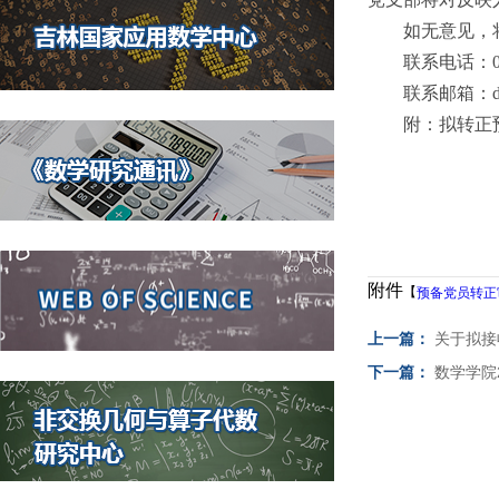
如无意见，
联系电话：043
联系邮箱：daiy
附：拟转正
附件
【
预备党员转正审
上一篇：
关于拟接
下一篇：
数学学院