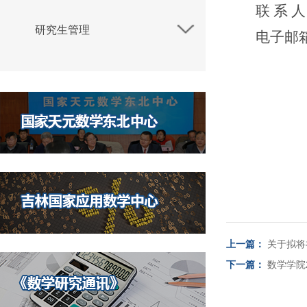
联
系
人
研究生管理
电子邮
上一篇：
关于拟将
下一篇：
数学学院