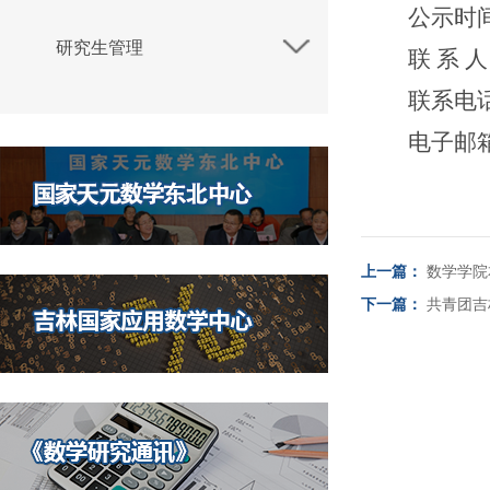
公示时
研究生管理
联
系
人
联系电
电子邮
上一篇：
数学学院
下一篇：
共青团吉