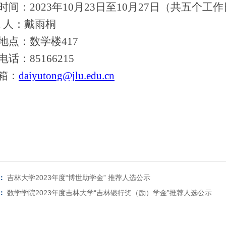
时间：
202
3
年
10月
23
日至
10
月
27
日（共五个工作
系
人：戴雨桐
地点：数学楼
417
电话：
85166215
箱：
daiyutong@jlu.edu.cn
：
吉林大学2023年度“博世助学金” 推荐人选公示
：
数学学院2023年度吉林大学“吉林银行奖（励）学金”推荐人选公示