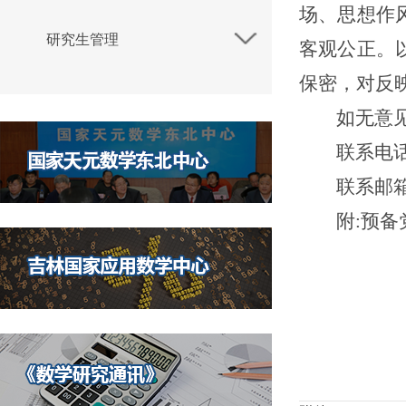
场、思想作
研究生管理
客观公正。
保密，对反
如无意
联系电
联系邮
附
:预