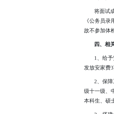
将面试
《公务员录
故不参加体
四、相
1、给
发放安家费
3
2、保
级十一级、
本科生、硕