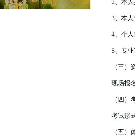
2、
本人
3、
本人
4、
个人
5、
专业
（三）
现场报名
（四）
考试形
（
五）