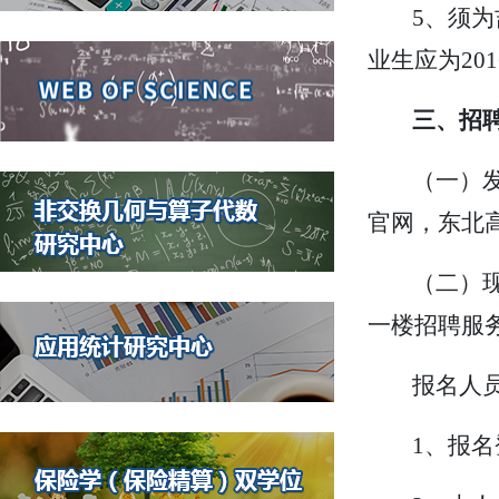
5
、
须为
业生应为20
三、招
（
一）发
官网，东北
（
二）
一楼招聘服
报名人
1、
报名