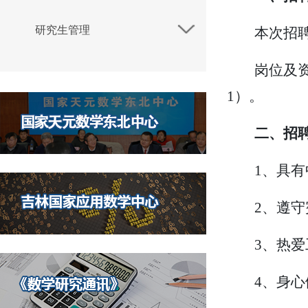
研究生管理
本次招
岗位及
1
）。
二、招
1
、
具有
2
、
遵守
3
、
热爱
4
、
身心