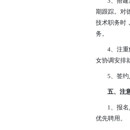
3、搭
期跟踪。对
技术职务时
务。
4、注
女协调安排
5、签
五、注
1、报
优先聘用。