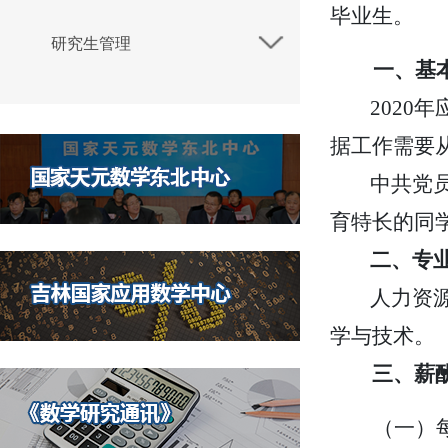
毕业生。
研究生管理
一、基
2020
年
据工作需要
中共党
育特长的同
二、专
人力资
学与技术。
三、薪
（一）