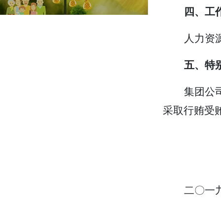
四、工
人力资
五、特
集团公
采取行贿受
二
〇
一