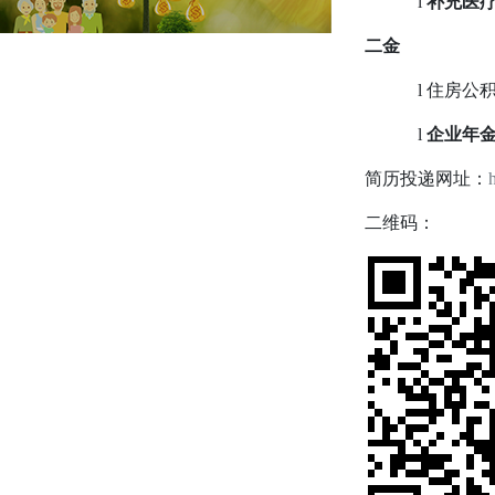
l
补充医
二金
l
住房公
l
企业年
简历投递网址：
二维码：