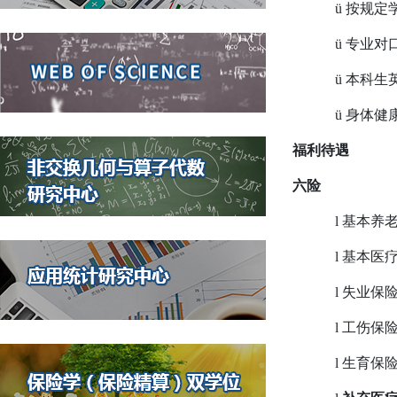
ü
按规定
ü
专业对
ü
本科生
ü
身体健
福利待遇
六险
l
基本养
l
基本医
l
失业保
l
工伤保
l
生育保