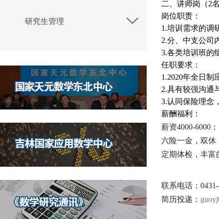
二、讲师岗（2
岗位职责：
研究生管理
1.培训需求的调
2.分、中支公
3.各类培训班的
任职要求：
1.2020年全日
2.具有较强沟通
3.认同保险理
薪酬福利：
薪资4000-6000；
六险一金，双休
定期体检，丰富
联系电话：0431-8
简历投递：
guoyj