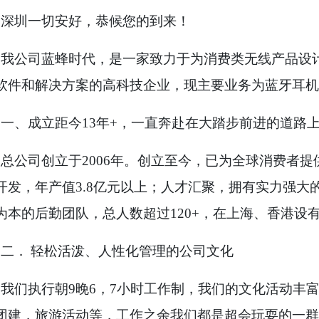
深圳一切安好，恭候您的到来！
我公司蓝蜂时代，是一家致力于为消费类无线产品设
软件和解决方案的高科技企业，现主要业务为蓝牙耳机
一、成立距今
13
年
+
，一直奔赴在大踏步前进的道路
总公司创立于
2006
年。创立至今，已为全球消费者提
开发，年产值
3.8
亿元以上；人才汇聚，拥有实力强大
为本的后勤团队，总人数超过
120+
，在上海、香港设
二．
轻松活泼、人性化管理的公司文化
我们执行朝
9
晚
6
，
7
小时工作制，我们的文化活动丰
团建，旅游活动等，工作之余我们都是超会玩耍的一群