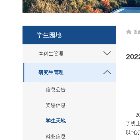
当
学生园地
本科生管理
20
研究生管理
信息公告
奖惩信息
学生天地
了线
以“
就业信息