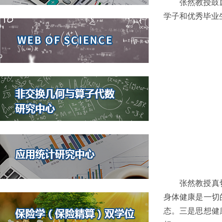
张然教授鼓
学子和优秀毕业
张然教授真
身体健康是一切
态。三是思想健