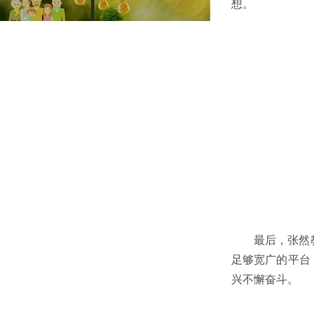
想。
最后，张然
足够宽广的平台
兴不懈奋斗。