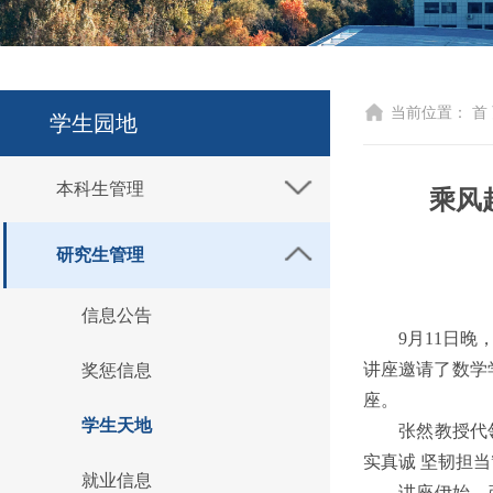
当前位置：
首
学生园地
本科生管理
乘风
研究生管理
信息公告
9月11日
讲座邀请了数学
奖惩信息
座。
学生天地
张然教授代
实真诚 坚韧担当
就业信息
讲座伊始，