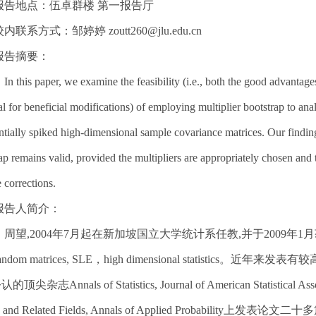
报告地点：伍卓群楼 第一报告厅
内联系方式：邹婷婷 zoutt260@jlu.edu.cn
报告摘要：
n this paper, we examine the feasibility (i.e., both the good advantages 
al for beneficial modifications) of employing multiplier bootstrap to ana
ntially spiked high-dimensional sample covariance matrices. Our findin
ap remains valid, provided the multipliers are appropriately chosen and 
e corrections.
报告人简介：
周望,2004年7月起在新加坡国立大学统计系任教,并于2009
andom matrices, SLE，high dimensional statis
尖杂志Annals of Statistics, Journal of American Statistical Associat
y and Related Fields, Annals of Applied Probabilit