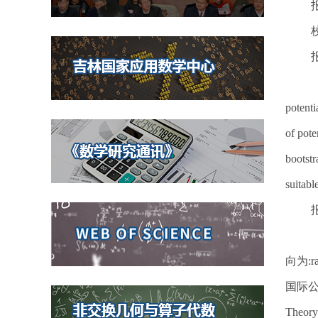
校
I
potenti
of pote
bootstr
suitabl
向为:r
国际公认的顶
Theor