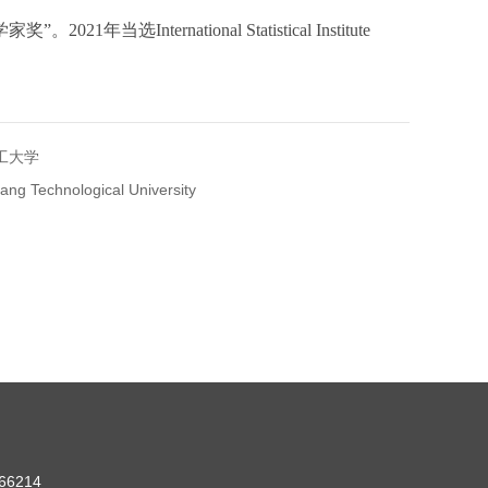
”。2021年当选International Statistical Institute
工大学
chnological University
6214