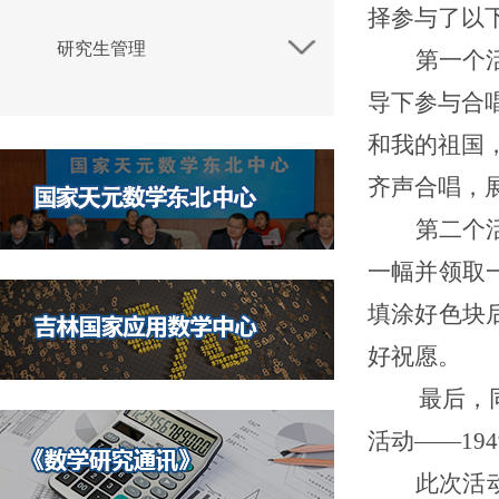
择参与了以
研究生管理
第一个
导下参与合
和我的祖国
齐声合唱，
第二个
一幅并领取
填涂好色块
好祝愿。
最后，
活动——19
此次活