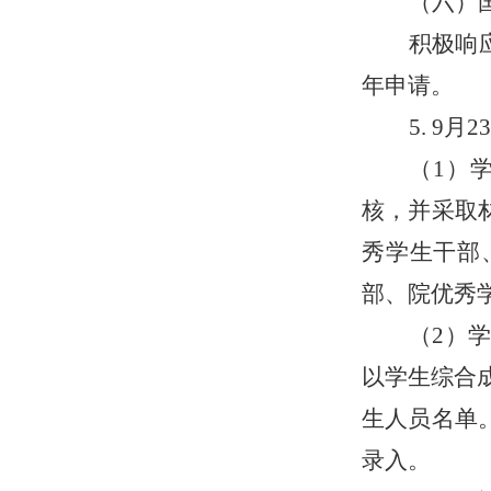
（六）
积极响
年申请。
5.
9
月
23
（
1）
核，并采取
秀学生干部
部、院优秀
（
2）
以学生综合
生人员名单
录入。