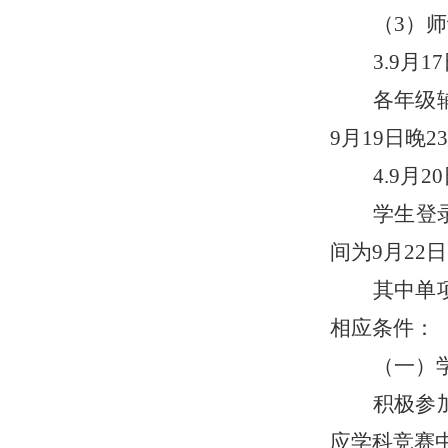
（
3）
3.
9
月
17
各年级
9
月
19
日晚
2
4.
9
月
20
学生登
间为
9
月
22
日
其中单
相应条件：
（一）
积极参
应学科竞赛