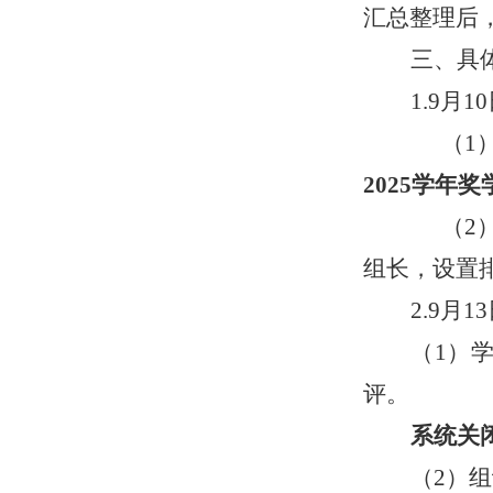
汇总整理后
三、具
1.
9
月
10
（1
2025学年奖
（
2
组长，设置
2.
9
月
13
（
1）
评。
系统关
（2）
组