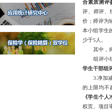
合素质测评
评、师评、
价；师评为
本小组学生
少于
5
人。
其中，
组评小
学生干部
组
3.净
的上限均不
《学生个人
权页、项目