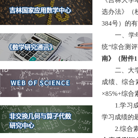
《吉林大学
选办法》（校
384号）
一、学
统
“综合测评
南》（附件
二、大
成绩、综合
×85%+综合
1.学
学习成绩的
2.综