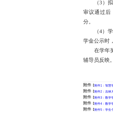
（
3）
审议通过后
分。
（
4）
学金公示时
在学年
辅导员
反映
附件
【
附件1：智慧
附件
【
附件2：吉林
附件
【
附件3：数学学
附件
【
附件4：数学学
附件
【
附件5：学生