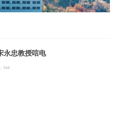
宋永忠教授唁电
：
544